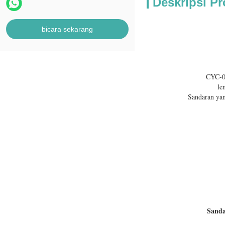
Deskripsi P
bicara sekarang
CYC-00
le
Sandaran yan
Sand