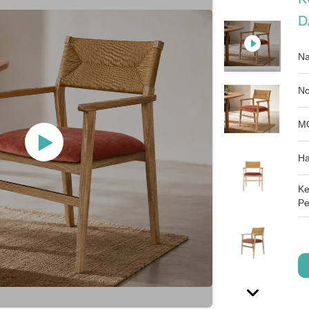
D
Na
No
M
Ha
Ke
Pe