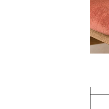
Jen
Fini
Pe