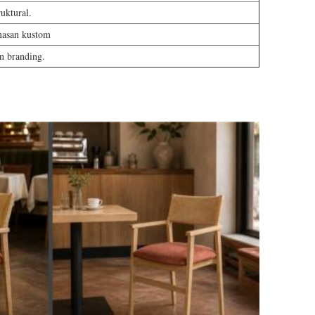
uktural.
masan kustom
n branding.