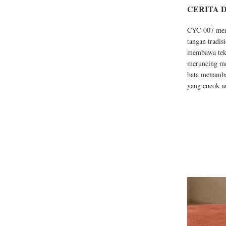
CERITA 
CYC-007 mema
tangan tradis
membawa tekst
meruncing men
bata menamba
yang cocok un