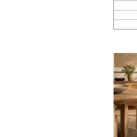
Di
Pen
Labe