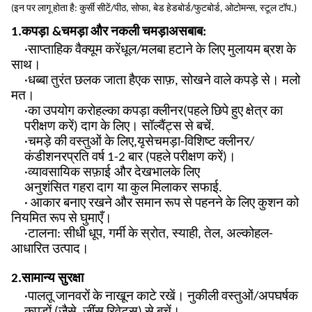
(
इन पर लागू होता है: कुर्सी सीटें/पीठ, सोफा, बेड हेडबोर्ड/फुटबोर्ड, ओटोमन्स, स्टूल टॉप
.
)
1.
कपड़ा
&
चमड़ा और नकली चमड़ा
असबाब:
·
साप्ताहिक वैक्यूम करें
धूल/मलबा हटाने के लिए मुलायम ब्रश के
साथ।
·
धब्बा तुरंत छलक जाता है
एक साफ़, सोखने वाले कपड़े से। मलो
मत।
·का उपयोग करो
हल्का कपड़ा क्लीनर
(पहले छिपे हुए क्षेत्र का
परीक्षण करें) दाग के लिए। सॉल्वैंट्स से बचें.
·
चमड़े की वस्तुओं के लिए,
यू
से
चमड़ा-विशिष्ट क्लीनर/
कंडीशनर
प्रति वर्ष 1-2 बार (पहले परीक्षण करें)।
·
व्यावसायिक सफ़ाई
और देखभाल
के लिए
अनुशंसित
गहरा
दाग
या कुल मिलाकर
सफाई.
· आकार बनाए रखने और समान रूप से पहनने के लिए कुशन को
नियमित रूप से घुमाएँ।
·
टालना
: सीधी धूप, गर्मी के स्रोत, स्याही, तेल, अल्कोहल-
आधारित उत्पाद।
2
.
सामान्य सुरक्षा
·पालतू जानवरों के नाखून काटे रखें। नुकीली वस्तुओं/अपघर्षक