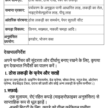
फ़्रेम सामग्री:
ठोस ओक, ठोस राख, रबर की लकड़ी
पर्यावरण के अनुकूल पानी आधारित लाह, लकड़ी का तेल,
समाप्त प्रकार:
नाइट्रोसेल्यूलोज लाह, पीयू लाह
आंतरिक संरचना:
ठोस लकड़ी का समर्थन, पेपर सुतली सीट
कपड़ा विकल्प:
लिनन, मखमल, नकली चमड़ा आदि।
अनुशंसित
इनडोर, भोजन कक्ष
उपयोग:
देखभाल
निर्देश
अपने फर्नीचर की सुंदरता और दीर्घायु बनाए रखने के लिए, कृपया
इन देखभाल निर्देशों का पालन करें।
I. ठोस लकड़ी के फ्रेम और सतहें
(
इस पर लागू होता है: डाइनिंग चेयर
फ़्रेम
, बेड फ्रेम्स, सोफा लेग्स, स्टूल बेस, ओटोमन
फ्रेम्स
, बेडसाइड टेबल, दराज की छाती और कोई अन्य लकड़ी के फ्रेम फर्नीचर।
)
1.
सफ़ाई:
·एक मुलायम, रोएं रहित कपड़े (माइक्रोफ़ाइबर अनुशंसित) से
साप्ताहिक रूप से धूल झाड़ें।
·हल्की मिट्टी के लिए, कपड़े को गीला करें
केवल पानी
या