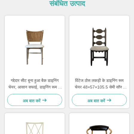
संबंधित उत्पाद
गद्देदार सीट बुना हुआ बैक डाइनिंग
विंटेज ठोस लकड़ी के डाइनिंग रूम
चेयर, आसान सफाई, डाइनिंग रूम के
चेयर 48×57×105.5 सेमी सॉफ्ट
लिए आरामदायक
नक्काशीदार लैडर बैक के साथ
अब बात करें
अब बात करें