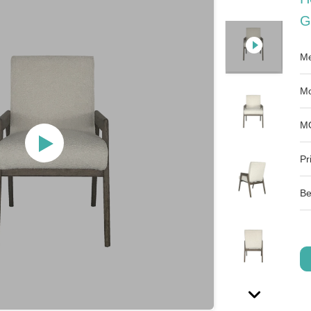
G
Me
Mo
M
Pri
Be