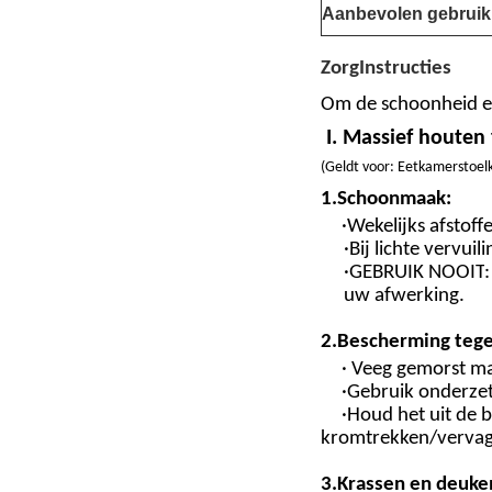
Aanbevolen gebruik
Zorg
Instructies
Om de schoonheid en
I. Massief houten
(
Geldt voor: Eetkamerstoel
1.
Schoonmaak:
·Wekelijks afstoff
·Bij lichte vervu
·
GEBRUIK NOOIT
uw afwerking.
2.
Bescherming tegen
· Veeg gemorst ma
·Gebruik onderze
·Houd het uit de 
kromtrekken/vervag
3.
Krassen en deuke