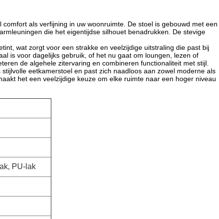
comfort als verfijning in uw woonruimte. De stoel is gebouwd met een
armleuningen die het eigentijdse silhouet benadrukken. De stevige
nt, wat zorgt voor een strakke en veelzijdige uitstraling die past bij
aal is voor dagelijks gebruik, of het nu gaat om loungen, lezen of
en de algehele zitervaring en combineren functionaliteit met stijl.
 stijlvolle eetkamerstoel en past zich naadloos aan zowel moderne als
 maakt het een veelzijdige keuze om elke ruimte naar een hoger niveau
lak, PU-lak