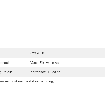
CYC-018
riaal:
Vaste Eik, Vaste As
 Details:
Kartonbox, 1 Pc/ctn
assief hout met gestoffeerde zitting
, 