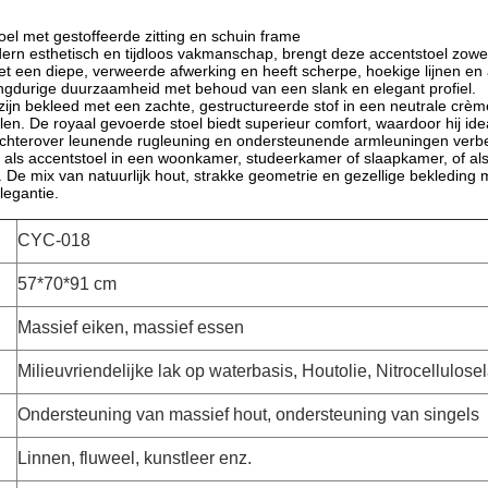
el met gestoffeerde zitting en schuin frame
n esthetisch en tijdloos vakmanschap, brengt deze accentstoel zowel 
t een diepe, verweerde afwerking en heeft scherpe, hoekige lijnen en 
langdurige duurzaamheid met behoud van een slank en elegant profiel.
zijn bekleed met een zachte, gestructureerde stof in een neutrale crèmeti
ijlen. De royaal gevoerde stoel biedt superieur comfort, waardoor hij ide
achterover leunende rugleuning en ondersteunende armleuningen verbeter
t als accentstoel in een woonkamer, studeerkamer of slaapkamer, of als
 De mix van natuurlijk hout, strakke geometrie en gezellige bekleding
legantie.
CYC-018
57*70*91 cm
Massief eiken, massief essen
Milieuvriendelijke lak op waterbasis, Houtolie, Nitrocellulose
Ondersteuning van massief hout, ondersteuning van singels
Linnen, fluweel, kunstleer enz.