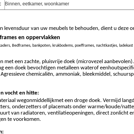
:
Binnen, eetkamer, woonkamer
 levensduur van uw meubels te behouden, dient u deze on
 frames en oppervlakken
kaders
, Bedframes, bankpoten, krukbodems, poefframes
, nachtkastjes, ladekas
en met een zachte, pluisvrije doek (microvezel aanbevolen).
iling een doek bevochtigen met
alleen water
of een
houtspecif
: Agressieve chemicaliën, ammoniak, bleekmiddel, schuurspon
 vocht en hitte:
teriaal weg
onmiddellijk
met een droge doek. Vermijd langdu
tters, onderzetters of placemats onder warme/koude/natt
buurt van radiatoren, ventilatieopeningen, direct zonlicht
en te voorkomen.
n: