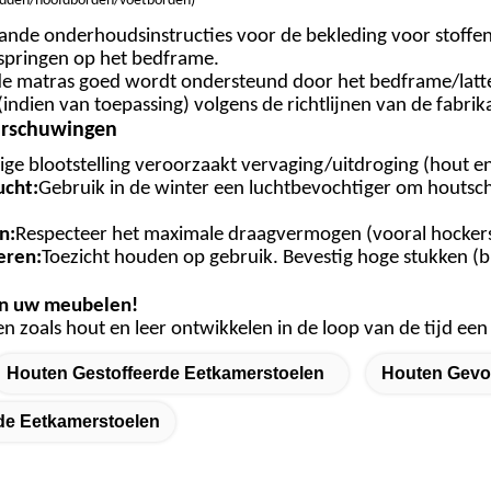
bedden/hoofdborden/voetborden
)
ande onderhoudsinstructies voor de bekleding voor stoffe
f springen op het bedframe.
 de matras goed wordt ondersteund door het bedframe/lat
(indien van toepassing) volgens de richtlijnen van de fabrik
aarschuwingen
ge blootstelling veroorzaakt vervaging/uitdroging (hout e
cht:
Gebruik in de winter een luchtbevochtiger om houts
n
:
Respecteer het maximale draagvermogen (vooral hockers/
eren:
Toezicht houden op gebruik. Bevestig hoge stukken (
an uw meubelen!
n zoals hout en leer ontwikkelen in de loop van de tijd een 
Houten Gestoffeerde Eetkamerstoelen
Houten Gevo
e Eetkamerstoelen