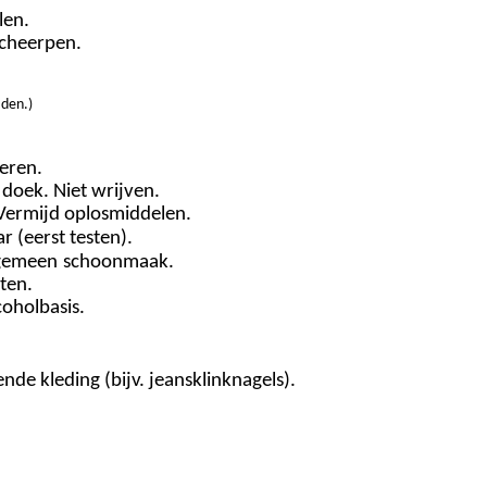
len.
ucheerpen.
aden
.
)
eren.
doek. Niet wrijven.
 Vermijd oplosmiddelen.
r (eerst testen).
lgemeen
schoonmaak.
ten.
coholbasis.
e kleding (bijv. jeansklinknagels).