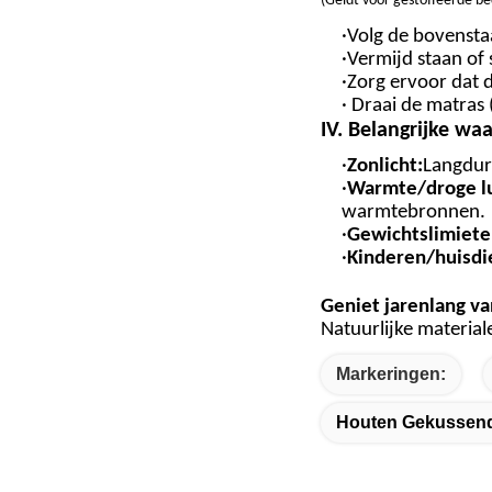
(
Geldt voor gestoffeerde 
·Volg de bovensta
·Vermijd staan ​​o
·Zorg ervoor dat
· Draai de matras 
IV. Belangrijke w
·
Zonlicht:
Langduri
·
Warmte/droge lu
warmtebronnen.
·
Gewichtslimiete
·
Kinderen/huisdi
Geniet jarenlang v
Natuurlijke materiale
Markeringen:
Houten Gekussend