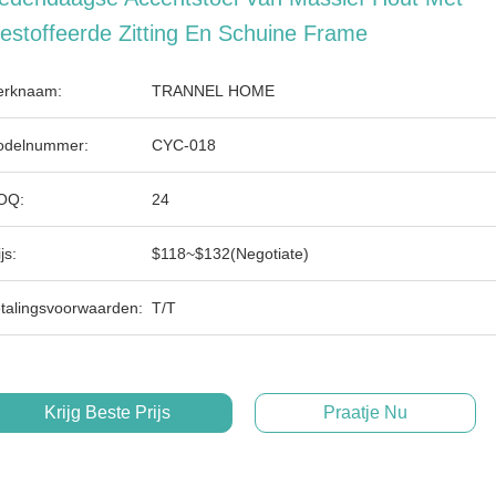
estoffeerde Zitting En Schuine Frame
rknaam:
TRANNEL HOME
delnummer:
CYC-018
OQ:
24
js:
$118~$132(Negotiate)
talingsvoorwaarden:
T/T
Krijg Beste Prijs
Praatje Nu