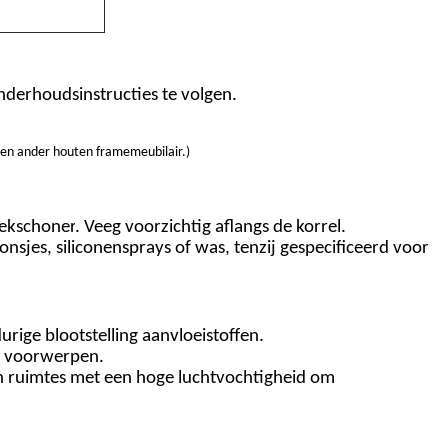
derhoudsinstructies te volgen.
t en ander houten framemeubilair.
)
iek
schoner
. Veeg voorzichtig af
langs de korrel
.
sjes, siliconensprays of was, tenzij gespecificeerd voor
rige blootstelling aan
vloeistoffen.
e voorwerpen.
 en ruimtes met een hoge luchtvochtigheid om