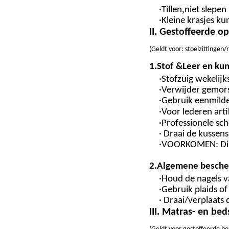
,
·Tillen
niet slepen
·Kleine krasjes 
II. Gestoffeerde o
(
Geldt voor: stoelzittinge
1.
Stof
&
Leer en kun
·
Stofzuig wekelijk
·
Verwijder gemorst
·Gebruik een
milde
·
Voor lederen arti
·
Professionele s
· Draai de kussen
·
VOORKOMEN
: D
2
.
Algemene besche
·Houd de nagels v
·Gebruik plaids o
· Draai/verplaats
III. Matras- en bed