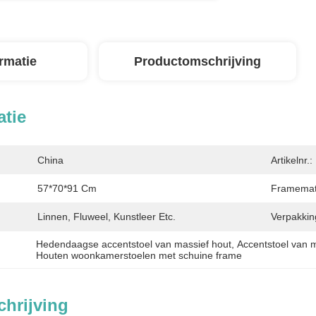
ormatie
Productomschrijving
atie
China
Artikelnr.:
57*70*91 Cm
Framemate
Linnen, Fluweel, Kunstleer Etc.
Verpakking
Hedendaagse accentstoel van massief hout
, 
Accentstoel van m
Houten woonkamerstoelen met schuine frame
hrijving