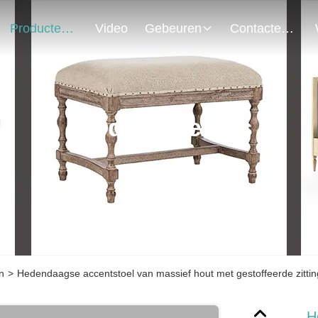
Producten
Video
Gebeuren
Contacteer Ons
Product Details
n
>
Hedendaagse accentstoel van massief hout met gestoffeerde zitti
H