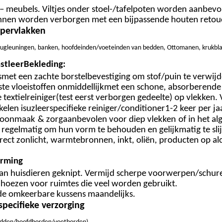
 – meubels. Viltjes onder stoel-/tafelpoten worden aanbevo
kunnen worden verborgen met een bijpassende houten reto
ppervlakken
n/rugleuningen, banken, hoofdeinden/voeteinden van bedden, Ottomanen, krukbl
stleer
Bekleding:
s
met een zachte borstelbevestiging om stof/puin te verwijd
e vloeistoffen onmiddellijk
met een schone, absorberende 
 textielreiniger
(test eerst verborgen gedeelte) op vlekken.
kelen is
u
z
leerspecifieke reiniger/conditioner
1-2 keer per jaa
choonmaak
& zorg
aanbevolen voor
diep
vlekken
of in het a
s regelmatig om hun vorm te behouden en gelijkmatig te slij
irect zonlicht, warmtebronnen, inkt, oliën, producten op al
rming
an huisdieren geknipt. Vermijd scherpe voorwerpen/schurend
f hoezen voor ruimtes die veel worden gebruikt.
 de omkeerbare kussens maandelijks.
specifieke verzorging