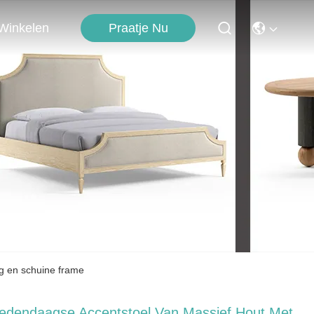
Praatje Nu
Winkelen
ng en schuine frame
edendaagse Accentstoel Van Massief Hout Met